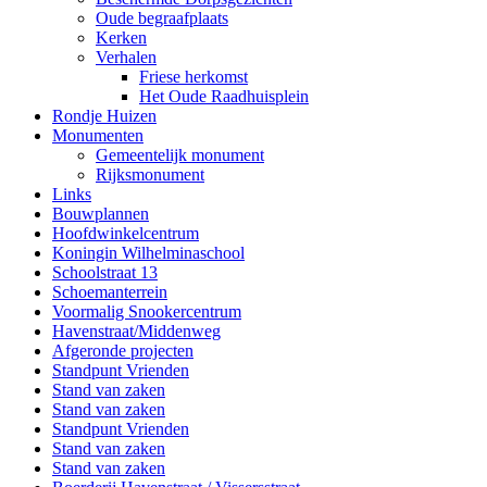
Oude begraafplaats
Kerken
Verhalen
Friese herkomst
Het Oude Raadhuisplein
Rondje Huizen
Monumenten
Gemeentelijk monument
Rijksmonument
Links
Bouwplannen
Hoofdwinkelcentrum
Koningin Wilhelminaschool
Schoolstraat 13
Schoemanterrein
Voormalig Snookercentrum
Havenstraat/Middenweg
Afgeronde projecten
Standpunt Vrienden
Stand van zaken
Stand van zaken
Standpunt Vrienden
Stand van zaken
Stand van zaken