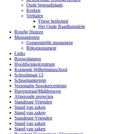
Oude begraafplaats
Kerken
Verhalen
Friese herkomst
Het Oude Raadhuisplein
Rondje Huizen
Monumenten
Gemeentelijk monument
Rijksmonument
Links
Bouwplannen
Hoofdwinkelcentrum
Koningin Wilhelminaschool
Schoolstraat 13
Schoemanterrein
Voormalig Snookercentrum
Havenstraat/Middenweg
Afgeronde projecten
Standpunt Vrienden
Stand van zaken
Stand van zaken
Standpunt Vrienden
Stand van zaken
Stand van zaken