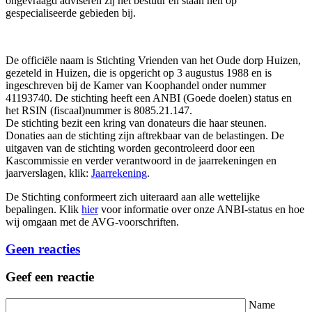
ongevraagd adviseren zij het bestuur en staan hen op
gespecialiseerde gebieden bij.
De officiële naam is Stichting Vrienden van het Oude dorp Huizen,
gezeteld in Huizen, die is opgericht op 3 augustus 1988 en is
ingeschreven bij de Kamer van Koophandel onder nummer
41193740. De stichting heeft een ANBI (Goede doelen) status en
het RSIN (fiscaal)nummer is 8085.21.147.
De stichting bezit een kring van donateurs die haar steunen.
Donaties aan de stichting zijn aftrekbaar van de belastingen. De
uitgaven van de stichting worden gecontroleerd door een
Kascommissie en verder verantwoord in de jaarrekeningen en
jaarverslagen, klik:
Jaarrekening
.
De Stichting conformeert zich uiteraard aan alle wettelijke
bepalingen. Klik
hier
voor informatie over onze ANBI-status en hoe
wij omgaan met de AVG-voorschriften.
Geen reacties
Geef een reactie
Name